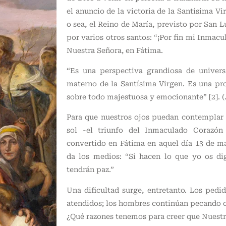
el anuncio de la victoria de la Santísima Vi
o sea, el Reino de María, previsto por San 
por varios otros santos: “¡Por fin mi Inmacu
Nuestra Señora, en Fátima.
“Es una perspectiva grandiosa de univers
materno de la Santísima Virgen. Es una pr
sobre todo majestuosa y emocionante” [2]. (
Para que nuestros ojos puedan contemplar 
sol -el triunfo del Inmaculado Corazó
convertido en Fátima en aquel día 13 de m
da los medios: “Si hacen lo que yo os di
tendrán paz.”
Una dificultad surge, entretanto. Los ped
atendidos; los hombres continúan pecando 
¿Qué razones tenemos para creer que Nuest