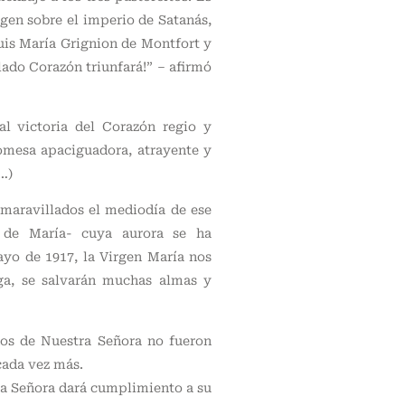
rgen sobre el imperio de Satanás,
Luis María Grignion de Montfort y
lado Corazón triunfará!” – afirmó
al victoria del Corazón regio y
omesa apaciguadora, atrayente y
…)
maravillados el mediodía de ese
n de María- cuya aurora se ha
ayo de 1917, la Virgen María nos
ga, se salvarán muchas almas y
idos de Nuestra Señora no fueron
cada vez más.
ra Señora dará cumplimiento a su